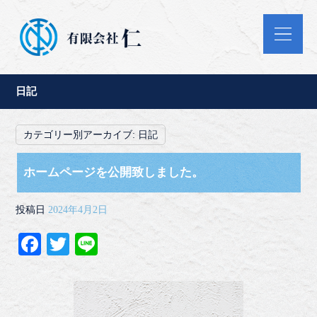
日記
カテゴリー別アーカイブ:
日記
ホームページを公開致しました。
投稿日
2024年4月2日
Fa
T
Li
ce
wi
ne
bo
tte
ok
r