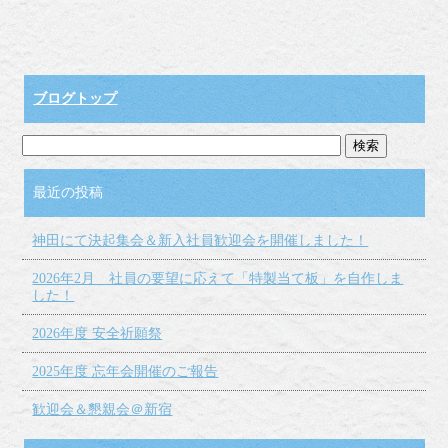
ブログトップ
最近の投稿
神田にて決起集会＆新入社員歓迎会を開催しました！
2026年2月 社員の要望に応えて「特製当て板」を自作しま
した！
2026年度 安全祈願祭
2025年度 忘年会開催のご報告
歓迎会＆懇親会＠新宿