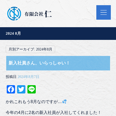
2024 8月
月別アーカイブ:
2024年8月
新入社員さん、いらっしゃい！
投稿日
2024年8月7日
Fa
T
Li
ce
wi
ne
かれこれもう8月なのですが…
bo
tte
ok
r
今年の4月に2名の新入社員が入社してくれました！