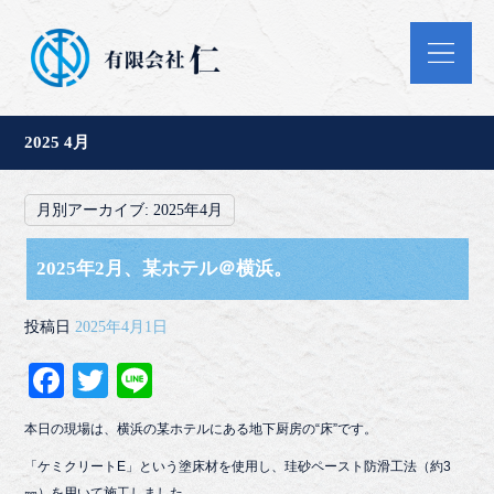
2025 4月
月別アーカイブ:
2025年4月
2025年2月、某ホテル＠横浜。
投稿日
2025年4月1日
Fa
T
Li
ce
wi
ne
本日の現場は、
横浜の某ホテルにある地下厨房の“床”です。
bo
tte
「ケミクリートE」という塗床材を使用し、珪砂ペースト防滑工法（約3
ok
r
㎜）を用いて施工しました。