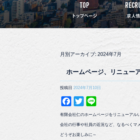
月別アーカイブ:
2024年7月
ホームページ、リニュー
投稿日
2024年7月10日
F
T
Li
a
wi
n
有限会社仁のホームページをリニューアル
c
tt
e
会社の行事や社員の近況など、なるべくマ
e
er
どうぞお楽しみに～