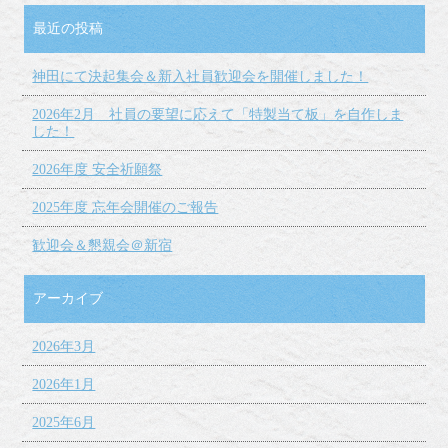
最近の投稿
神田にて決起集会＆新入社員歓迎会を開催しました！
2026年2月 社員の要望に応えて「特製当て板」を自作しま
した！
2026年度 安全祈願祭
2025年度 忘年会開催のご報告
歓迎会＆懇親会＠新宿
アーカイブ
2026年3月
2026年1月
2025年6月