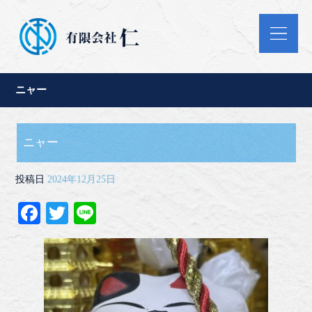
ニャー
ニャー
投稿日
2024年12月25日
Fa
T
Li
ce
wi
ne
bo
tte
ok
r