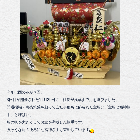
今年は酉の市が３回。
3回目が開催された11月29日に、社長が浅草まで足を運びました。
開運招福・商売繁盛を願って会社事務所に飾られた宝船は「宝船七福神熊
手」と呼ばれ、
船の帆を大きくしてお宝を満載した熊手です。
強そうな龍の後ろに七福神さまも乗船しています